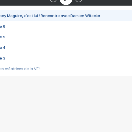
bey Maguire, c'est lui ! Rencontre avec Damien Witecka
e 6
e 5
e 4
e 3
s créatrices de la VF !
e 2
e 1
e Mektoub My Love arrive enfin ! Rencontre avec Shaïn Boumedine et Sal
i : après Toni en famille
elle réalise le bouleversant Dites lui que je l'aime