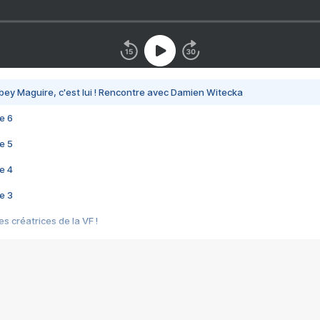
bey Maguire, c'est lui ! Rencontre avec Damien Witecka
e 6
e 5
e 4
e 3
s créatrices de la VF !
e 2
e 1
e Mektoub My Love arrive enfin ! Rencontre avec Shaïn Boumedine et Sal